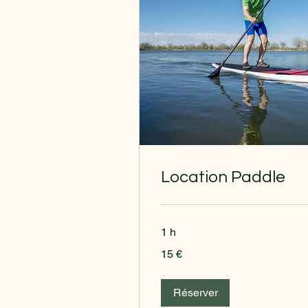
Location Paddle
1 h
15
15 €
euros
Réserver