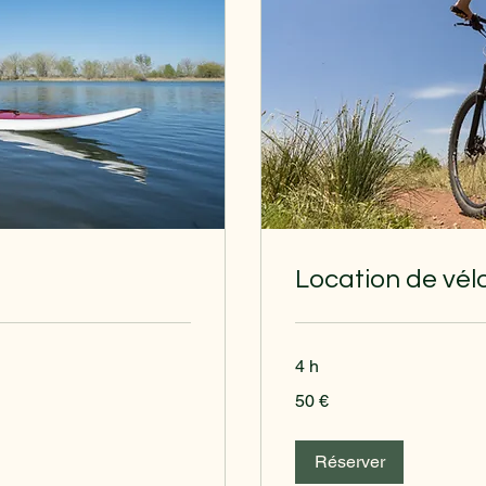
Location de vél
4 h
50
50 €
euros
Réserver