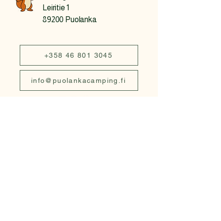
Leiritie 1
89200 Puolanka
+358 46 801 3045
info@puolankacamping.fi
Kontaktformular
Nachname
*
Vorname
*
Email
*